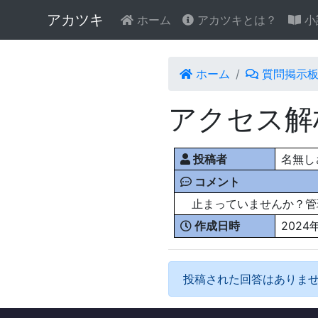
アカツキ
ホーム
アカツキとは？
小
ホーム
質問掲示
アクセス解
投稿者
名無しさん
コメント
止まっていませんか？管
作成日時
2024
投稿された回答はありま