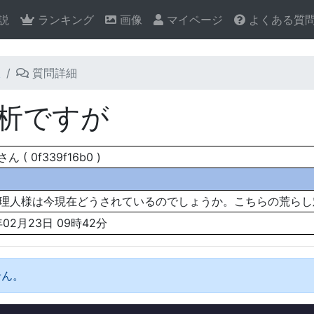
説
ランキング
画像
マイページ
よくある質
板
質問詳細
析ですが
 ( 0f339f16b0 )
理人様は今現在どうされているのでしょうか。こちらの荒らし
年02月23日 09時42分
せん。