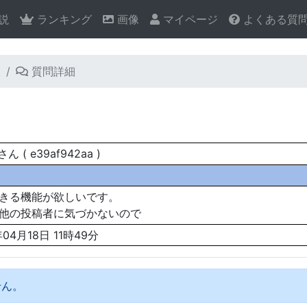
説
ランキング
画像
マイページ
よくある質
板
質問詳細
 ( e39af942aa )
きる機能が欲しいです。
他の投稿者に気づかないので
年04月18日 11時49分
せん。