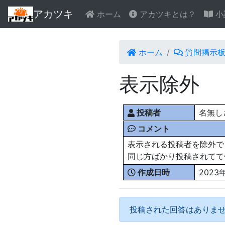
アカツキ
ホーム
アカツキとは？
小
ホーム
質問掲示
表示除外
投稿者
名無しさん
コメント
表示される投稿者を除外で
同じ方ばかり投稿されてて
作成日時
2023
投稿された回答はありま